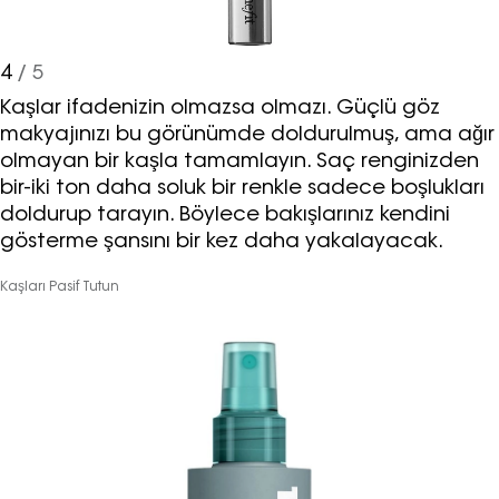
haberdar olmak için haftalık e-
bültenimize kaydolun.
4
/ 5
Kaşlar ifadenizin olmazsa olmazı. Güçlü göz
makyajınızı bu görünümde doldurulmuş, ama ağır
olmayan bir kaşla tamamlayın. Saç renginizden
bir-iki ton daha soluk bir renkle sadece boşlukları
doldurup tarayın. Böylece bakışlarınız kendini
gösterme şansını bir kez daha yakalayacak.
Turkuvaz Haberleşme ve Yayıncılık
Kaşları Pasif Tutun
A.Ş. tarafından
https://vogue.com.tr/
internet sitesi
üzerinden sunulan ürün ve
hizmetlere ilişkin reklam, tanıtım,
pazarlama ve kutlama/ temenni
amaçlı her türlü e-bülten/ ticari
elektronik ileti gönderiminin e-posta
yoluyla tarafıma yapılmasına onay