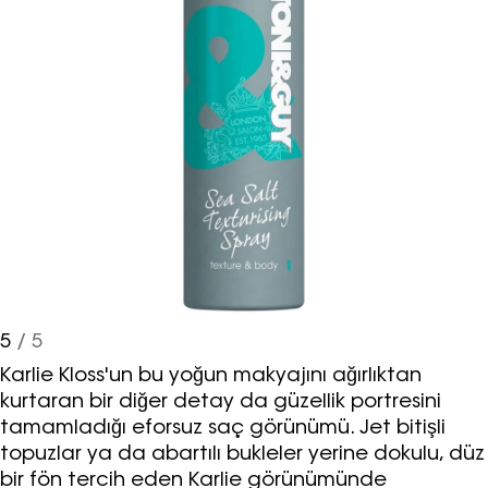
ve bu kapsamda/ amaçla ad/
soyad ve e-posta adresi verilerimin
işlenmesine açık rıza veriyorum.
KAYDET
KAPAT
5
/ 5
Karlie Kloss'un bu yoğun makyajını ağırlıktan
kurtaran bir diğer detay da güzellik portresini
tamamladığı eforsuz saç görünümü. Jet bitişli
topuzlar ya da abartılı bukleler yerine dokulu, düz
bir fön tercih eden Karlie görünümünde