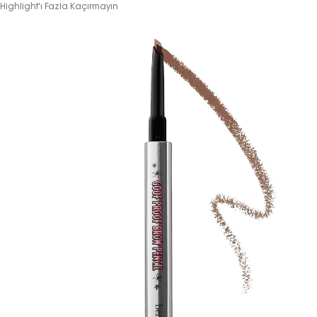
Highlight'ı Fazla Kaçırmayın
Haftalık E-Bülten
Moda dünyasında neler oluyor? Yeni
fikirler, öne çıkan koleksiyonlar, en
vogue trendler, ünlülerden güzelllik
sırları ve en popüler partilerden