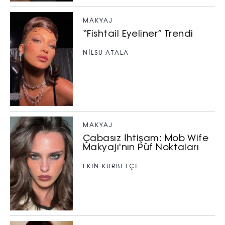
MAKYAJ
“Fishtail Eyeliner” Trendi
NILSU ATALA
MAKYAJ
Çabasız İhtişam: Mob Wife
Makyajı'nın Püf Noktaları
EKİN KURBETÇİ