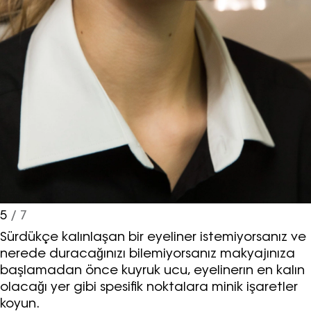
A.Ş. tarafından
https://vogue.com.tr/
internet sitesi
üzerinden sunulan ürün ve
hizmetlere ilişkin reklam, tanıtım,
pazarlama ve kutlama/ temenni
amaçlı her türlü e-bülten/ ticari
elektronik ileti gönderiminin e-posta
yoluyla tarafıma yapılmasına onay
ve bu kapsamda/ amaçla ad/
soyad ve e-posta adresi verilerimin
işlenmesine açık rıza veriyorum.
5
/ 7
KAYDET
KAPAT
Sürdükçe kalınlaşan bir eyeliner istemiyorsanız ve
nerede duracağınızı bilemiyorsanız makyajınıza
başlamadan önce kuyruk ucu, eyelinerın en kalın
olacağı yer gibi spesifik noktalara minik işaretler
koyun.