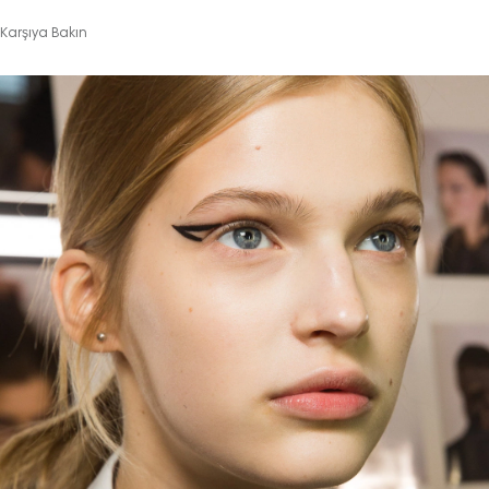
Karşıya Bakın
Haftalık E-Bülten
Moda dünyasında neler oluyor? Yeni
fikirler, öne çıkan koleksiyonlar, en
vogue trendler, ünlülerden güzelllik
sırları ve en popüler partilerden
haberdar olmak için haftalık e-
bültenimize kaydolun.
Turkuvaz Haberleşme ve Yayıncılık