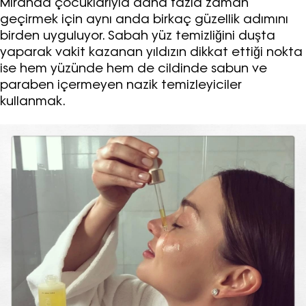
Miranda çocuklarıyla daha fazla zaman
geçirmek için aynı anda birkaç güzellik adımını
birden uyguluyor. Sabah yüz temizliğini duşta
yaparak vakit kazanan yıldızın dikkat ettiği nokta
ise hem yüzünde hem de cildinde sabun ve
paraben içermeyen nazik temizleyiciler
Haftalık E-Bülten
kullanmak.
Moda dünyasında neler oluyor? Yeni
fikirler, öne çıkan koleksiyonlar, en
vogue trendler, ünlülerden güzelllik
sırları ve en popüler partilerden
haberdar olmak için haftalık e-
bültenimize kaydolun.