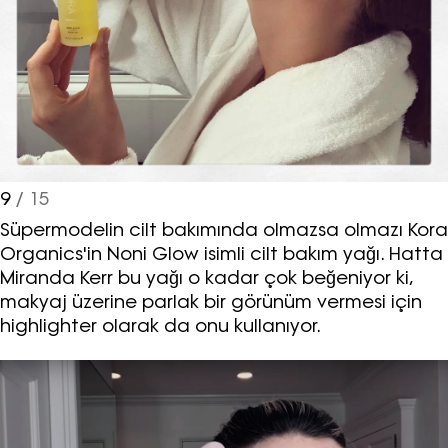
Turkuvaz Haberleşme ve Yayıncılık
A.Ş. tarafından
https://vogue.com.tr/
internet sitesi
üzerinden sunulan ürün ve
hizmetlere ilişkin reklam, tanıtım,
pazarlama ve kutlama/ temenni
amaçlı her türlü e-bülten/ ticari
9
/ 15
elektronik ileti gönderiminin e-posta
yoluyla tarafıma yapılmasına onay
Süpermodelin cilt bakımında olmazsa olmazı Kora
ve bu kapsamda/ amaçla ad/
Organics'in Noni Glow isimli cilt bakım yağı. Hatta
soyad ve e-posta adresi verilerimin
Miranda Kerr bu yağı o kadar çok beğeniyor ki,
işlenmesine açık rıza veriyorum.
makyaj üzerine parlak bir görünüm vermesi için
highlighter olarak da onu kullanıyor.
KAYDET
KAPAT