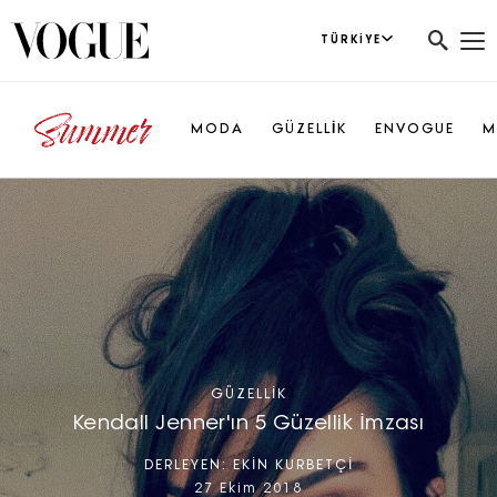
TÜRKIYE
MODA
GÜZELLİK
ENVOGUE
M
GÜZELLIK
Kendall Jenner'ın 5 Güzellik İmzası
DERLEYEN:
EKİN KURBETÇİ
27 Ekim 2018