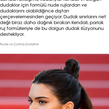
dudaklar için formülü nude rujlardan ve
dudaklarını olabildiğince dıştan
çerçevelemesinden geçiyor. Dudak sınırlarını net
değil biraz daha dağınık bırakan Kendall, parlak
ruj formülleriyle de bu dolgun dudak ilüzyonunu
destekliyor.
Nude ve Çizilmiş Dudaklar
Haftalık E-Bülten
Moda dünyasında neler oluyor? Yeni
fikirler, öne çıkan koleksiyonlar, en
vogue trendler, ünlülerden güzelllik