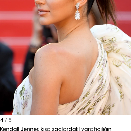
sırları ve en popüler partilerden
haberdar olmak için haftalık e-
bültenimize kaydolun.
Turkuvaz Haberleşme ve Yayıncılık
A.Ş. tarafından
https://vogue.com.tr/
internet sitesi
üzerinden sunulan ürün ve
hizmetlere ilişkin reklam, tanıtım,
pazarlama ve kutlama/ temenni
4
/ 5
amaçlı her türlü e-bülten/ ticari
elektronik ileti gönderiminin e-posta
Kendall Jenner, kısa saçlardaki yaratıcılığını