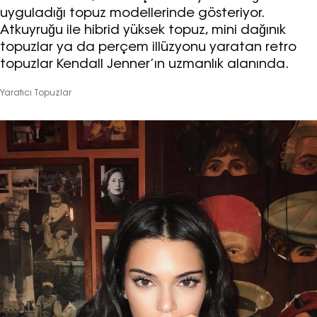
yoluyla tarafıma yapılmasına onay
uyguladığı topuz modellerinde gösteriyor.
ve bu kapsamda/ amaçla ad/
Atkuyruğu ile hibrid yüksek topuz, mini dağınık
soyad ve e-posta adresi verilerimin
topuzlar ya da perçem illüzyonu yaratan retro
işlenmesine açık rıza veriyorum.
topuzlar Kendall Jenner’ın uzmanlık alanında.
Yaratıcı Topuzlar
KAYDET
KAPAT