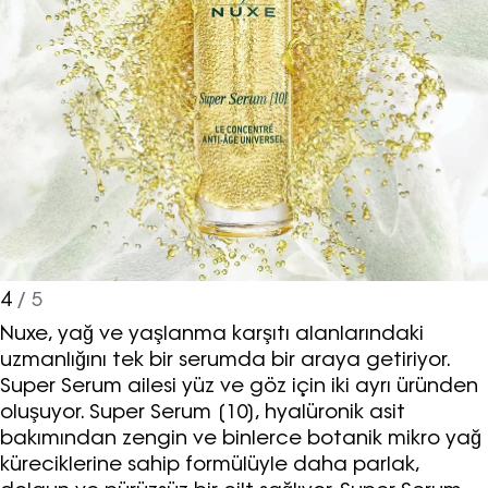
bültenimize kaydolun.
Turkuvaz Haberleşme ve Yayıncılık
A.Ş. tarafından
https://vogue.com.tr/
internet sitesi
4
/ 5
üzerinden sunulan ürün ve
Nuxe, yağ ve yaşlanma karşıtı alanlarındaki
hizmetlere ilişkin reklam, tanıtım,
uzmanlığını tek bir serumda bir araya getiriyor.
pazarlama ve kutlama/ temenni
Super Serum ailesi yüz ve göz için iki ayrı üründen
amaçlı her türlü e-bülten/ ticari
oluşuyor. Super Serum [10], hyalüronik asit
elektronik ileti gönderiminin e-posta
bakımından zengin ve binlerce botanik mikro yağ
yoluyla tarafıma yapılmasına onay
küreciklerine sahip formülüyle daha parlak,
ve bu kapsamda/ amaçla ad/