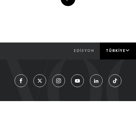
EDİSYON
TÜRKIYE
Moda
Güzelli̇k
Envogue
Metropol
Living
Vogue