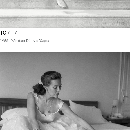
10
/ 17
1956 - Windsor Dük ve Düşesi
Turkuvaz Haberleşme ve Yayıncılık
A.Ş. tarafından
https://vogue.com.tr/
internet sitesi
üzerinden sunulan ürün ve
hizmetlere ilişkin reklam, tanıtım,
pazarlama ve kutlama/ temenni
amaçlı her türlü e-bülten/ ticari
elektronik ileti gönderiminin e-posta
yoluyla tarafıma yapılmasına onay
ve bu kapsamda/ amaçla ad/
soyad ve e-posta adresi verilerimin