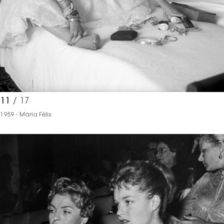
işlenmesine açık rıza veriyorum.
KAYDET
KAPAT
11
/ 17
1959 - Maria Félix