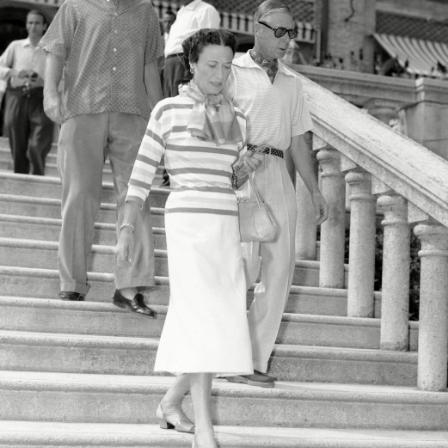
Haftalık E-Bülten
Moda dünyasında neler oluyor? Yeni
fikirler, öne çıkan koleksiyonlar, en
vogue trendler, ünlülerden güzelllik
sırları ve en popüler partilerden
haberdar olmak için haftalık e-
bültenimize kaydolun.