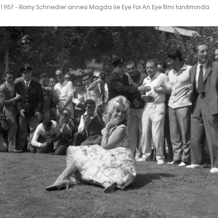
1957 - Romy Schnedier annesi Magda ile Eye For An Eye filmi tanıtımında