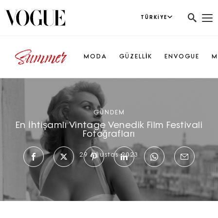
TÜRKIYE
MODA
GÜZELLİK
ENVOGUE
M
GÜNDEM
En İhtişamlı Vintage Venedik Film Festivali
Fotoğrafları
29 Ağustos 2023