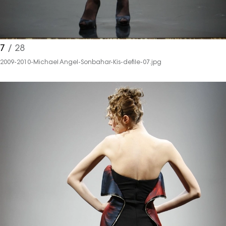
7
/ 28
2009-2010-Michael Angel-Sonbahar-Kis-defile-07.jpg