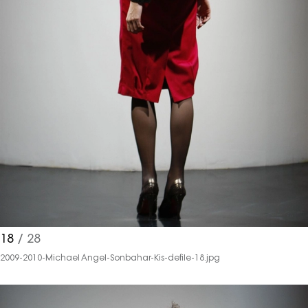
18
/ 28
2009-2010-Michael Angel-Sonbahar-Kis-defile-18.jpg