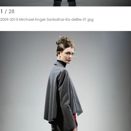
1
/ 28
2009-2010-Michael Angel-Sonbahar-Kis-defile-01.jpg