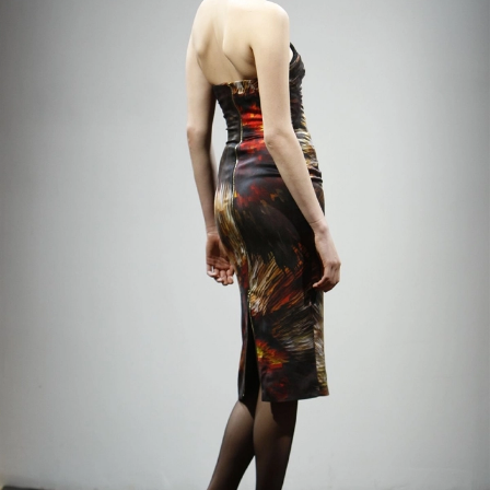
Turkuvaz Haberleşme ve Yayıncılık
A.Ş. tarafından
https://vogue.com.tr/
internet sitesi
üzerinden sunulan ürün ve
hizmetlere ilişkin reklam, tanıtım,
pazarlama ve kutlama/ temenni
amaçlı her türlü e-bülten/ ticari
elektronik ileti gönderiminin e-posta
yoluyla tarafıma yapılmasına onay
ve bu kapsamda/ amaçla ad/
soyad ve e-posta adresi verilerimin
işlenmesine açık rıza veriyorum.
KAYDET
KAPAT