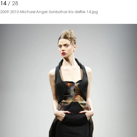
14
/ 28
2009-2010-Michael Angel-Sonbahar-Kis-defile-14.jpg