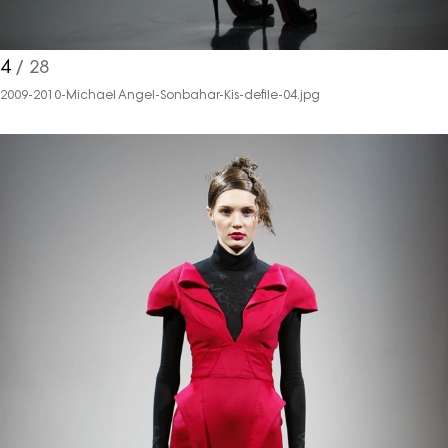
4
/ 28
2009-2010-Michael Angel-Sonbahar-Kis-defile-04.jpg