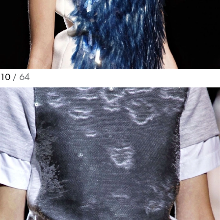
Turkuvaz Haberleşme ve Yayıncılık
A.Ş. tarafından
https://vogue.com.tr/
internet sitesi
üzerinden sunulan ürün ve
hizmetlere ilişkin reklam, tanıtım,
10
/ 64
pazarlama ve kutlama/ temenni
amaçlı her türlü e-bülten/ ticari
elektronik ileti gönderiminin e-posta
yoluyla tarafıma yapılmasına onay
ve bu kapsamda/ amaçla ad/
soyad ve e-posta adresi verilerimin
işlenmesine açık rıza veriyorum.
KAYDET
KAPAT