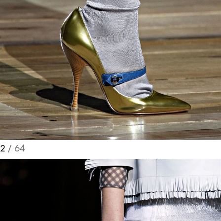
2
/ 64