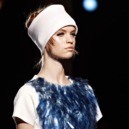
Haftalık E-Bülten
Moda dünyasında neler oluyor? Yeni
fikirler, öne çıkan koleksiyonlar, en
vogue trendler, ünlülerden güzelllik
sırları ve en popüler partilerden
haberdar olmak için haftalık e-
bültenimize kaydolun.