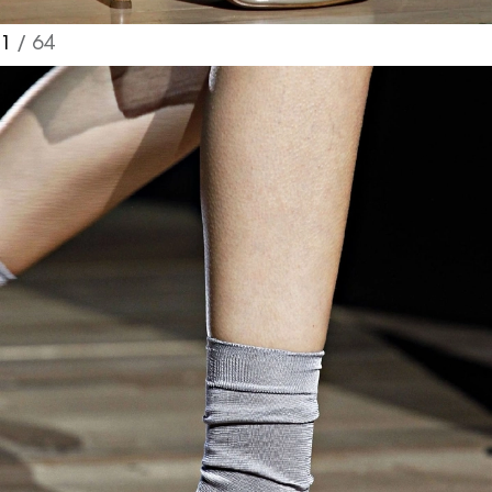
1
/ 64