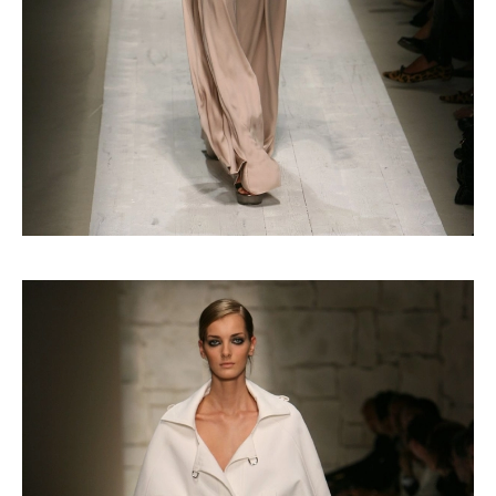
Turkuvaz Haberleşme ve Yayıncılık
A.Ş. tarafından
https://vogue.com.tr/
internet sitesi
üzerinden sunulan ürün ve
hizmetlere ilişkin reklam, tanıtım,
pazarlama ve kutlama/ temenni
amaçlı her türlü e-bülten/ ticari
elektronik ileti gönderiminin e-posta
yoluyla tarafıma yapılmasına onay
ve bu kapsamda/ amaçla ad/
soyad ve e-posta adresi verilerimin
işlenmesine açık rıza veriyorum.
KAYDET
KAPAT