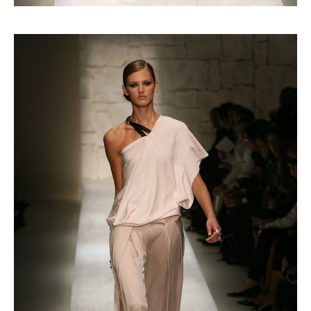
Haftalık E-Bülten
Moda dünyasında neler oluyor? Yeni
fikirler, öne çıkan koleksiyonlar, en
vogue trendler, ünlülerden güzelllik
sırları ve en popüler partilerden
haberdar olmak için haftalık e-
bültenimize kaydolun.