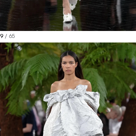
Turkuvaz Haberleşme ve Yayıncılık
A.Ş. tarafından
https://vogue.com.tr/
internet sitesi
9
/ 65
üzerinden sunulan ürün ve
hizmetlere ilişkin reklam, tanıtım,
pazarlama ve kutlama/ temenni
amaçlı her türlü e-bülten/ ticari
elektronik ileti gönderiminin e-posta
yoluyla tarafıma yapılmasına onay
ve bu kapsamda/ amaçla ad/
soyad ve e-posta adresi verilerimin
işlenmesine açık rıza veriyorum.
KAYDET
KAPAT