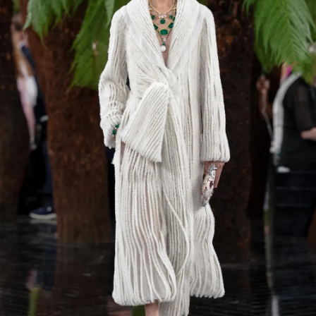
Haftalık E-Bülten
Moda dünyasında neler oluyor? Yeni
fikirler, öne çıkan koleksiyonlar, en
vogue trendler, ünlülerden güzelllik
sırları ve en popüler partilerden
haberdar olmak için haftalık e-
bültenimize kaydolun.