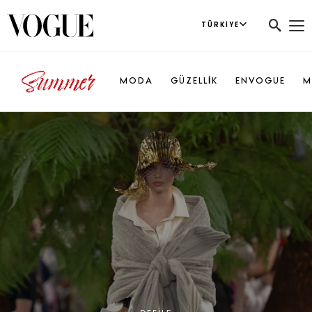
TÜRKIYE
MODA
GÜZELLİK
ENVOGUE
M