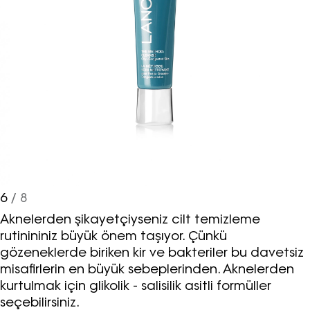
Turkuvaz Haberleşme ve Yayıncılık
A.Ş. tarafından
https://vogue.com.tr/
internet sitesi
üzerinden sunulan ürün ve
hizmetlere ilişkin reklam, tanıtım,
pazarlama ve kutlama/ temenni
amaçlı her türlü e-bülten/ ticari
elektronik ileti gönderiminin e-posta
yoluyla tarafıma yapılmasına onay
ve bu kapsamda/ amaçla ad/
soyad ve e-posta adresi verilerimin
işlenmesine açık rıza veriyorum.
6
/ 8
Aknelerden şikayetçiyseniz cilt temizleme
KAYDET
KAPAT
rutinininiz büyük önem taşıyor. Çünkü
gözeneklerde biriken kir ve bakteriler bu davetsiz
misafirlerin en büyük sebeplerinden. Aknelerden
kurtulmak için glikolik - salisilik asitli formüller
seçebilirsiniz.