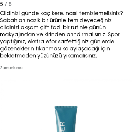
5
/ 8
Cildinizi günde kaç kere, nasıl temizlemelisiniz?
Sabahları nazik bir ürünle temizleyeceğiniz
Haftalık E-Bülten
cildinizi akşam çift fazlı bir rutinle günün
makyajından ve kirinden arındırmalısınız. Spor
Moda dünyasında neler oluyor? Yeni
yaptığınız, ekstra efor sarfettiğiniz günlerde
fikirler, öne çıkan koleksiyonlar, en
gözeneklerin tıkanması kolaylaşacağı için
vogue trendler, ünlülerden güzelllik
bekletmeden yüzünüzü yıkamalısınız.
sırları ve en popüler partilerden
haberdar olmak için haftalık e-
Zamanlama
bültenimize kaydolun.