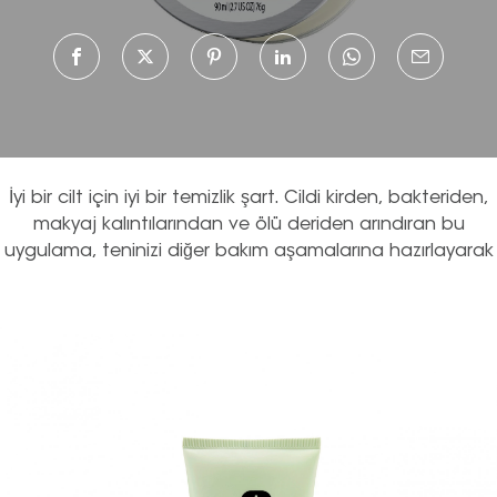
İyi bir cilt için iyi bir temizlik şart. Cildi kirden, bakteriden,
makyaj kalıntılarından ve ölü deriden arındıran bu
uygulama, teninizi diğer bakım aşamalarına hazırlayarak
kusursuz bir cilt için ilk adımı atmanızı sağlıyor. Peki cildinizi
en doğru şekilde nasıl temizleyebilirsiniz? Cilt temizliği için
pratik önerileri, yeni nesil teknikleri ve olmazsa olmaz
ipuçlarını araştırdık.