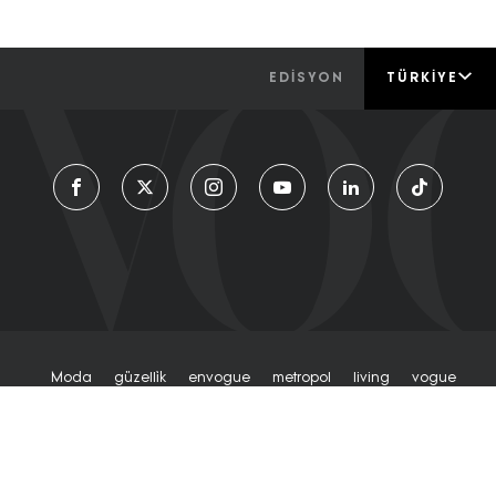
EDİSYON
TÜRKIYE
Moda
Güzelli̇k
Envogue
Metropol
Living
Vogue
Tv
Künye
Hakkımızda
Kvkk Aydınlatma Menti
© 2026
Turkuvaz Medya