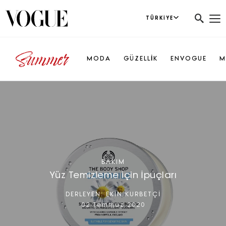
TÜRKIYE
MODA
GÜZELLİK
ENVOGUE
M
BAKIM
Yüz Temizleme için İpuçları
DERLEYEN:
EKİN KURBETÇİ
02 Temmuz 2020