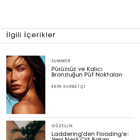
İlgili İçerikler
SUMMER
Pürüzsüz ve Kalıcı
Bronzluğun Püf Noktaları
EKİN KURBETÇİ
Haftalık E-Bülten
GÜZELLIK
Laddering'den Flooding'e:
Moda dünyasında neler oluyor? Yeni