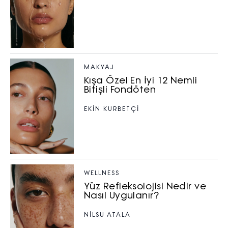
elektronik ileti gönderiminin e-posta
yoluyla tarafıma yapılmasına onay
ve bu kapsamda/ amaçla ad/
soyad ve e-posta adresi verilerimin
işlenmesine açık rıza veriyorum.
MAKYAJ
Kışa Özel En İyi 12 Nemli
KAYDET
KAPAT
Bitişli Fondöten
EKİN KURBETÇİ
WELLNESS
Yüz Refleksolojisi Nedir ve
Nasıl Uygulanır?
NİLSU ATALA