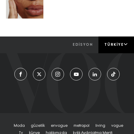
EDİSYON
TÜRKIYE
Moda
Güzelli̇k
Envogue
Metropol
Living
Vogue
Tv
Künye
Hakkımızda
Kvkk Aydınlatma Menti